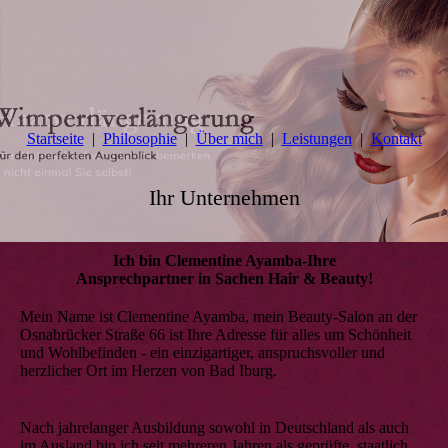
Startseite
Philosophie
Über mich
Leistungen
Kontakt
Ihr Unternehmen
Ich bin Clementine Ayamba-Ihre
Ansprechpartner in Sachen Hair & Beauty!
Mein Name ist Clementine Ayamba, mein Beauty-Salon an der
Osnabrücker Straße 66 ist Ihre Adresse für alles um Schönheit
und Wohlbefinden - ein einzigartiger, anspruchsvoller und
herzlicher Ort im Herzen von Bad Iburg.
Nach jahrelanger Ausbildung sowohl in Deutschland als auch
im Ausland bin ich seit mehreren Jahren als geprüfte, staatlich