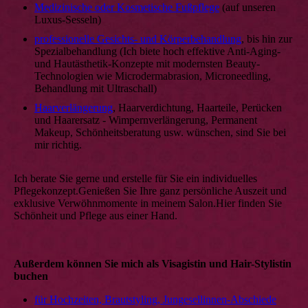
Medizinische oder Kosmetische Fußpflege
(auf unseren
Luxus-Sesseln)
professionelle Gesichts- und Körperbehandlung
, bis hin zur
Spezialbehandlung (Ich biete hoch effektive Anti-Aging-
und Hautästhetik-Konzepte mit modernsten Beauty-
Technologien wie Microdermabrasion, Microneedling,
Behandlung mit Ultraschall)
Haarverlängerung
, Haarverdichtung, Haarteile, Perücken
und Haarersatz - Wimpern­verlängerung, Permanent
Makeup, Schönheitsberatung usw. wünschen, sind Sie bei
mir richtig.
Ich berate Sie gerne und erstelle für Sie ein individuelles
Pflegekonzept.Genießen Sie Ihre ganz persönliche Auszeit und
exklusive Verwöhnmomente in meinem Salon.Hier finden Sie
Schönheit und Pflege aus einer Hand.
Außerdem können Sie mich als Visagistin und Hair-Stylistin
buchen
für Hochzeiten, Brautstyling, Jungesellinnen-Abschiede