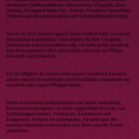
anerkannte Fachkosmetikerin, inter­nationale Visagistin, Haar-
Stylistin, Permanent Make-Up - Artistin, Zweithaar-Spezialistin,
Wellness-und Beautyspezialistin und Schönheitsberaterin tätig.
Bevor ich 2016 meinen eigenen Salon eröffnet habe, war ich in
verschiedenen namhaften Unter­nehmen als freie Visagistin,
Haarstylistin und Kosmetikerin tätig. Ich habe meine Berufung
zum Beruf gemacht, mit Leidenschaft und Liebe zur Pflege,
Kosmetik und Schönheit.
Ich bin Mitglied der Handwerkskammer Osnabrück-Emsland,
arbeite eng mit Dermatologen und Fachkliniken zusammen und
entwickle auch eigene Pflege­produkte.
Meine erworbenen Qualifikationen und meine mehrjährige
Praxiserfahrung ergänze ich durch regelmäßige Besuche von
Fortbildungsseminaren, Workshops, Fachmessen und
Kongressen. So kann ich sicherstellen, Sie stets nach den
neuesten Standards zu behandeln und Ihnen aktuelle Trends
anzubieten.